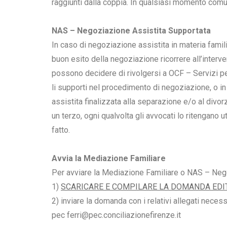
raggiunti dalla coppia. In qualsiasi momento comun
NAS – Negoziazione Assistita Supportata
In caso di negoziazione assistita in materia famili
buon esito della negoziazione ricorrere all’interve
possono decidere di rivolgersi a OCF – Servizi pe
li supporti nel procedimento di negoziazione, o in 
assistita finalizzata alla separazione e/o al divorzi
un terzo, ogni qualvolta gli avvocati lo ritengano ut
fatto.
A
vvia la Mediazione Familiare
Per avviare la Mediazione Familiare o NAS – Neg
1)
SCARICA
RE
E COMPILARE LA DOMANDA EDITA
2) inviare la domanda con i relativi allegati neces
pec ferri@pec.conciliazionefirenze.it