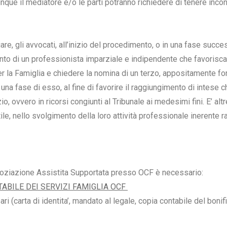
que il mediatore e/o le parti potranno richiedere di tenere incon
are, gli avvocati, all’inizio del procedimento, o in una fase succes
nto di un professionista imparziale e indipendente che favorisca l
r la Famiglia e chiedere la nomina di un terzo, appositamente fo
una fase di esso, al fine di favorire il raggiungimento di intese 
o, ovvero in ricorsi congiunti al Tribunale ai medesimi fini. E’ alt
ile, nello svolgimento della loro attività professionale inerente rap
oziazione Assistita Supportata presso OCF è necessario:
BILE DEI SERVIZI FAMIGLIA OCF
sari (carta di identita’, mandato al legale, copia contabile del bo